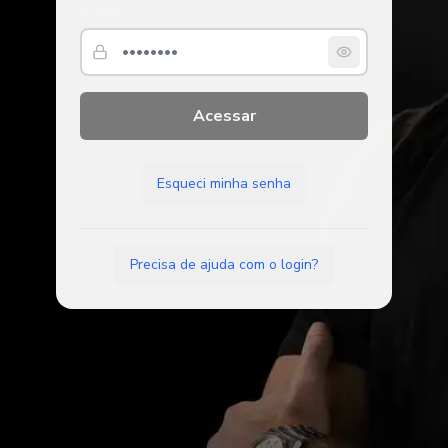
Senha
Acessar
Esqueci minha senha
Precisa de ajuda com o login?